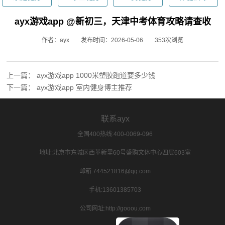
ayx游戏app @新初三，天津中考体育攻略请查收
作者：ayx
发布时间：2026-05-06
353次浏览
上一篇：
ayx游戏app 1000米塑胶跑道要多少钱
下一篇：
ayx游戏app 室内健身博主推荐
联系ayx
全国400热线:400-0069-096
地址:北京市东城区西革新里60号盛购文体中心四层603室
邮箱:744521816@qq.com
手机:13601385703
公司网址:http://gooou.com