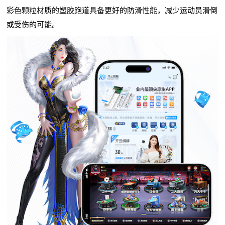
彩色颗粒材质的塑胶跑道具备更好的防滑性能，减少运动员滑倒
或受伤的可能。