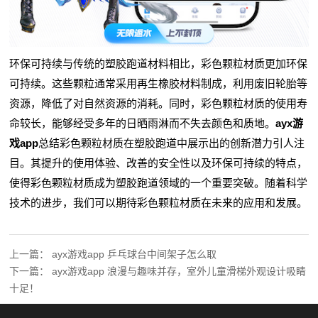
环保可持续与传统的塑胶跑道材料相比，彩色颗粒材质更加环保
可持续。这些颗粒通常采用再生橡胶材料制成，利用废旧轮胎等
资源，降低了对自然资源的消耗。同时，彩色颗粒材质的使用寿
命较长，能够经受多年的日晒雨淋而不失去颜色和质地。
ayx游
戏app
总结彩色颗粒材质在塑胶跑道中展示出的创新潜力引人注
目。其提升的使用体验、改善的安全性以及环保可持续的特点，
使得彩色颗粒材质成为塑胶跑道领域的一个重要突破。随着科学
技术的进步，我们可以期待彩色颗粒材质在未来的应用和发展。
上一篇：
ayx游戏app 乒乓球台中间架子怎么取
下一篇：
ayx游戏app 浪漫与趣味并存，室外儿童滑梯外观设计吸睛
十足！