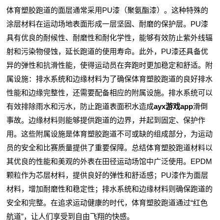
体育塑胶跑道的面层通常采用PU漆（聚氨酯漆）。这种特殊的
涂层材料在运动场地表面形成一层坚固、耐磨的保护层。PU漆
具有优良的耐候性、耐磨性和耐化学性，能够有效防止紫外线辐
射和污染物侵蚀，延长跑道的使用寿命。此外，PU漆还具备优
异的弹性和抗滑性能，使得运动员在奔跑时更加稳定和舒适。附
属设施：排水系统和边缘材料为了确保体育塑胶跑道的良好排水
性能和边缘完整性，还需要配备相应的附属设施。排水系统可以
有效排除雨水和污水，防止跑道表面积水造成
ayx游戏app
滑倒
事故。边缘材料则能够提供跑道的边界，并起到固定、保护作
用。这些附属设施是体育塑胶跑道不可或缺的组成部分，为运动
员的安全和比赛质量提供了重要保障。总结体育塑胶跑道材料以
其优良的性能和美观的外表在田径运动场馆中广泛使用。EPDM
颗粒作为芯层材料，提供良好的弹性和舒适感；PU漆作为面层
材料，增加耐磨性和稳定性；排水系统和边缘材料则确保跑道的
安全和完整。在追求运动健康的时代，体育塑胶跑道通过“红色
航道”，让人们享受到自由飞翔的快感。