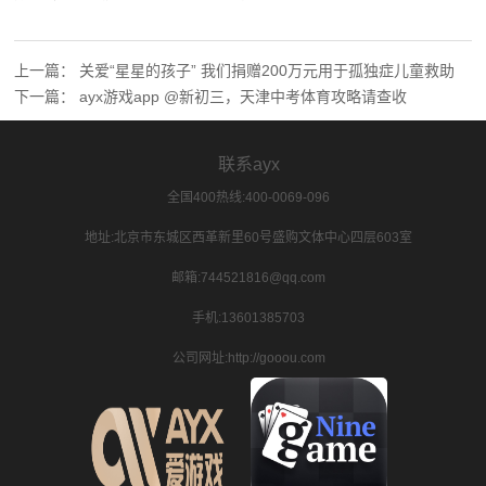
上一篇：
关爱“星星的孩子” 我们捐赠200万元用于孤独症儿童救助
下一篇：
ayx游戏app @新初三，天津中考体育攻略请查收
联系ayx
全国400热线:400-0069-096
地址:北京市东城区西革新里60号盛购文体中心四层603室
邮箱:744521816@qq.com
手机:13601385703
公司网址:http://gooou.com