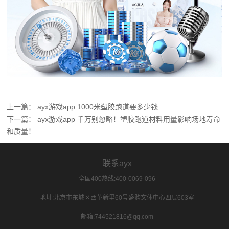
上一篇：
ayx游戏app 1000米塑胶跑道要多少钱
下一篇：
ayx游戏app 千万别忽略！塑胶跑道材料用量影响场地寿命
和质量！
联系ayx
全国400热线:400-0069-096
地址:北京市东城区西革新里60号盛购文体中心四层603室
邮箱:744521816@qq.com