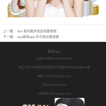
上一篇：
ayx 室内跑步机运动健身垫
下一篇：
ayx游戏app 乒乓球台面漆膜
联系ayx
全国400热线:400-0069-096
地址:北京市东城区西革新里60号盛购文体中心四层603室
邮箱:744521816@qq.com
手机:13601385703
公司网址:http://gooou.com