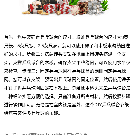
首先，您需要确定乒乓球台的尺寸。标准乒乓球台的尺寸为9英
尺长、5英尺宽、2.5英尺高。您可以使用绳子和木板来勾勒出准
确的尺寸。步骤二：搭建砖头支架在地面上用砖头搭建一个支
架，支撑乒乓球台的木板。确保支架平整稳固，可以使用水平仪
来检查。步骤三：固定乒乓球网在乒乓球台的两侧固定乒乓球
网。您可以在支架上预留出乒乓球网的固定位置，然后使用锤子
和钉子将乒乓球网固定在木板上。总结使用砖头来垒乒乓球台是
一种经济实惠方便的选择。只需准备好所需材料，然后按照步骤
进行操作即可。无论是在室内还是室外，这个DIY乒乓球台都能
给您带来许多乒乓球的乐趣。
上一篇：
ayx游戏app 乒乓球台麦克风怎么用