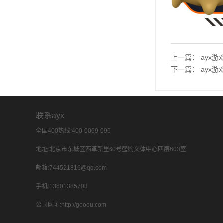
上一篇：
ayx
下一篇：
ayx
联系ayx
全国400热线:400-0069-096
地址:北京市东城区西革新里60号盛购文体中心四层603室
邮箱:744521816@qq.com
手机:13601385703
公司网址:http://gooou.com