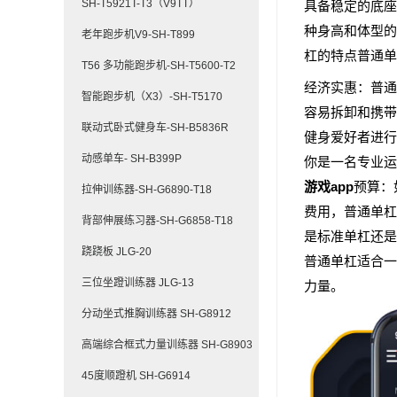
SH-T5921T-T3（V9TT）
具备稳定的底座
种身高和体型的
老年跑步机V9-SH-T899
杠的特点普通单
T56 多功能跑步机-SH-T5600-T2
经济实惠：普通
智能跑步机（X3）-SH-T5170
容易拆卸和携带
联动式卧式健身车-SH-B5836R
健身爱好者进行
动感单车- SH-B399P
你是一名专业运
游戏app
预算：
拉伸训练器-SH-G6890-T18
费用，普通单杠
背部伸展练习器-SH-G6858-T18
是标准单杠还是
跷跷板 JLG-20
普通单杠适合一
三位坐蹬训练器 JLG-13
力量。
分动坐式推胸训练器 SH-G8912
高端综合框式力量训练器 SH-G8903
45度顺蹬机 SH-G6914