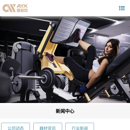
新闻中心
公司动态
器材资讯
行业新闻