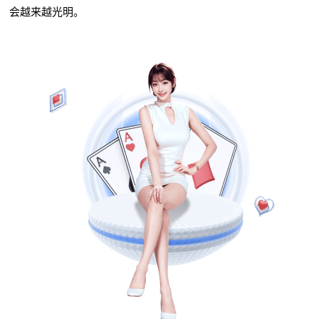
会越来越光明。