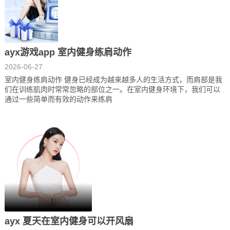
ayx游戏app 室内健身练肩动作
2026-06-27
室内健身练肩动作 健身已经成为越来越多人的生活方式，而肩部是我
们在训练肌肉时常常忽略的部位之一。在室内健身环境下，我们可以
通过一些简单而有效的动作来练肩
ayx 夏天在室内健身可以开风扇