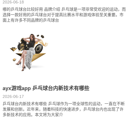
2026-06-18
哪的乒乓球台比较好用 品牌介绍 乒乓球是一项非常受欢迎的运动，而
选择一款好用的乒乓球台对于提高比赛水平和游戏体验至关重要。市
面上有许多不同品牌的乒乓球台
ayx游戏app 乒乓球台内新技术有哪些
2026-06-17
乒乓球台内新技术有哪些 乒乓球作为一项全球性的运动，一直在不断
发展和创新。近年来，随着科技的快速进步，乒乓球台内也出现了许
多新技术的应用。本文将为大家介