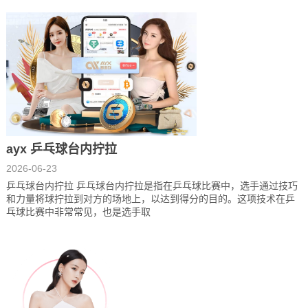
ayx 乒乓球台内拧拉
2026-06-23
乒乓球台内拧拉 乒乓球台内拧拉是指在乒乓球比赛中，选手通过技巧
和力量将球拧拉到对方的场地上，以达到得分的目的。这项技术在乒
乓球比赛中非常常见，也是选手取