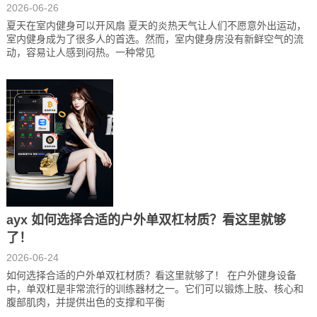
2026-06-26
夏天在室内健身可以开风扇 夏天的炎热天气让人们不愿意外出运动，
室内健身成为了很多人的首选。然而，室内健身房没有新鲜空气的流
动，容易让人感到闷热。一种常见
ayx 如何选择合适的户外单双杠材质？看这里就够
了！
2026-06-24
如何选择合适的户外单双杠材质？看这里就够了！ 在户外健身设备
中，单双杠是非常流行的训练器材之一。它们可以锻炼上肢、核心和
腹部肌肉，并提供出色的支撑和平衡