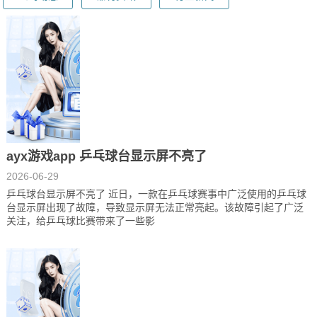
ayx游戏app 乒乓球台显示屏不亮了
2026-06-29
乒乓球台显示屏不亮了 近日，一款在乒乓球赛事中广泛使用的乒乓球
台显示屏出现了故障，导致显示屏无法正常亮起。该故障引起了广泛
关注，给乒乓球比赛带来了一些影