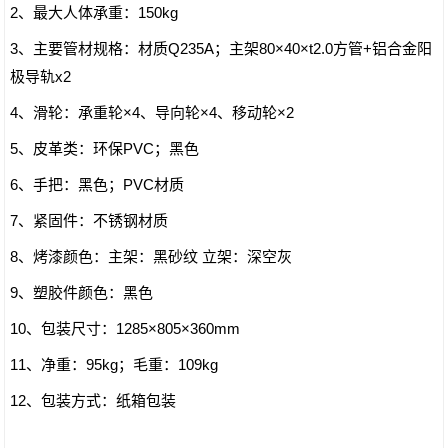
2、最大人体承重：150kg
3、主要管材规格：材质Q235A；主架80×40×t2.0方管+铝合金阳
极导轨x2
4、滑轮：承重轮×4、导向轮×4、移动轮×2
5、皮革类：环保PVC；黑色
6、手把：黑色；PVC材质
7、紧固件：不锈钢材质
8、烤漆颜色：主架：黑砂纹 立架：深空灰
9、塑胶件颜色：黑色
10、包装尺寸：1285×805×360mm
11、净重：95kg；毛重：109kg
12、包装方式：纸箱包装