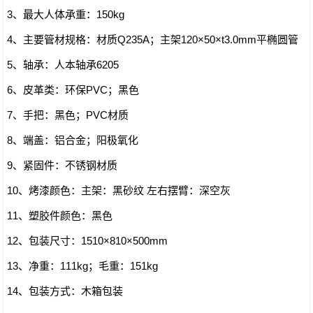
3、最大人体承重：150kg
4、主要管材规格：材质Q235A；主架120×50×t3.0mm平椭圆管
5、轴承：人本轴承6205
6、皮革类：环保PVC；黑色
7、手把：黑色；PVC材质
8、端盖：铝合金；阳极氧化
9、紧固件：不锈钢材质
10、烤漆颜色：主架：黑砂纹 左右摆臂：深空灰
11、塑胶件颜色：黑色
12、包装尺寸：1510×810×500mm
13、净重：111kg；毛重：151kg
14、包装方式：木箱包装