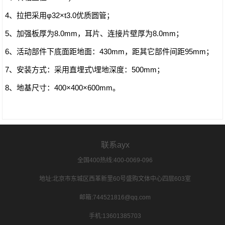
4、拉把采用φ32×t3.0优质圆管；
5、加强板厚为8.0mm，耳片、连接片壁厚为8.0mm；
6、活动部件下底面距地面：430mm，距其它部件间距95mm；
7、安装方式：采用直埋式\埋地深度：500mm；
8、地基尺寸：400×400×600mm。
联系ayx
全国400热线:400-0069-096
地址:北京市东城区西革新里60号盛购文体中心四层603室
邮箱:744521816@qq.com
手机:13601385703