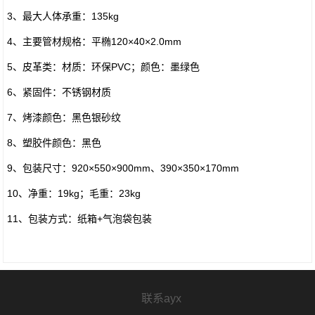
3、最大人体承重：135kg
4、主要管材规格：平椭120×40×2.0mm
5、皮革类：材质：环保PVC；颜色：墨绿色
6、紧固件：不锈钢材质
7、烤漆颜色：黑色银砂纹
8、塑胶件颜色：黑色
9、包装尺寸：920×550×900mm、390×350×170mm
10、净重：19kg；毛重：23kg
11、包装方式：纸箱+气泡袋包装
联系ayx