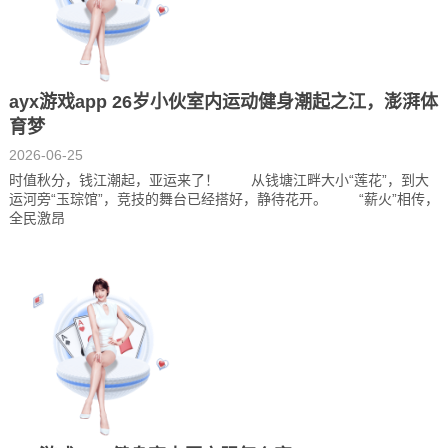
ayx游戏app 26岁小伙室内运动健身潮起之江，澎湃体
育梦
2026-06-25
时值秋分，钱江潮起，亚运来了！ 从钱塘江畔大小“莲花”，到大
运河旁“玉琮馆”，竞技的舞台已经搭好，静待花开。 “薪火”相传，
全民激昂